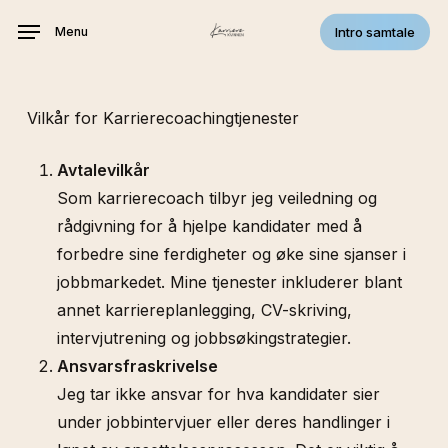
Skip
Intro samtale
Menu
to
main
content
Vilkår for Karrierecoachingtjenester
Avtalevilkår
Som karrierecoach tilbyr jeg veiledning og
rådgivning for å hjelpe kandidater med å
forbedre sine ferdigheter og øke sine sjanser i
jobbmarkedet. Mine tjenester inkluderer blant
annet karriereplanlegging, CV-skriving,
intervjutrening og jobbsøkingstrategier.
Ansvarsfraskrivelse
Jeg tar ikke ansvar for hva kandidater sier
under jobbintervjuer eller deres handlinger i