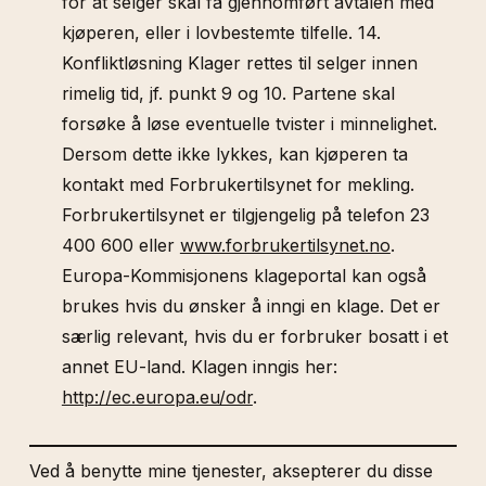
for at selger skal få gjennomført avtalen med
kjøperen, eller i lovbestemte tilfelle. 14.
Konfliktløsning Klager rettes til selger innen
rimelig tid, jf. punkt 9 og 10. Partene skal
forsøke å løse eventuelle tvister i minnelighet.
Dersom dette ikke lykkes, kan kjøperen ta
kontakt med Forbrukertilsynet for mekling.
Forbrukertilsynet er tilgjengelig på telefon 23
400 600 eller
www.forbrukertilsynet.no
.
Europa-Kommisjonens klageportal kan også
brukes hvis du ønsker å inngi en klage. Det er
særlig relevant, hvis du er forbruker bosatt i et
annet EU-land. Klagen inngis her:
http://ec.europa.eu/odr
.
Ved å benytte mine tjenester, aksepterer du disse