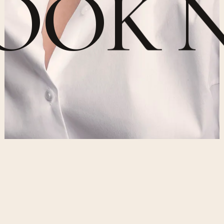
O
O
K