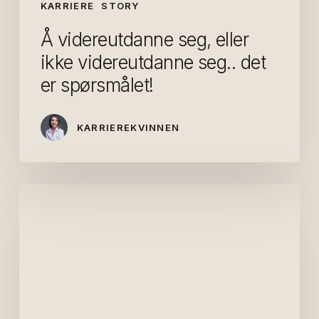
KARRIERE
STORY
Å videreutdanne seg, eller
ikke videreutdanne seg.. det
er spørsmålet!
KARRIEREKVINNEN
Skal
jeg
fortelle
deg
en
hemmelighet?