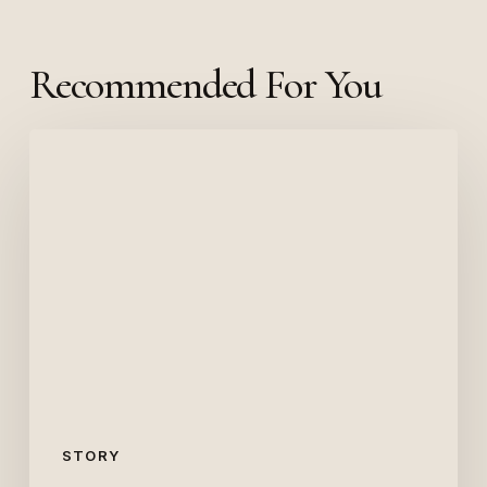
Recommended For You
Skal
–
skal
ikke?
STORY