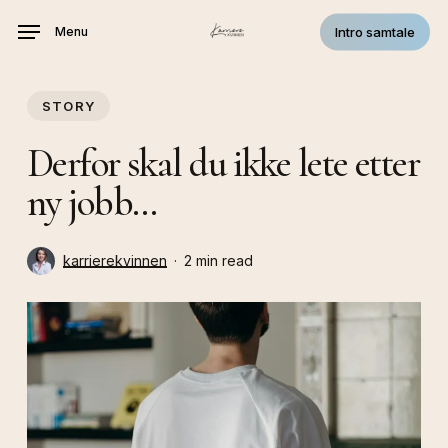
Skip
Intro samtale
Menu
to
main
content
STORY
Derfor skal du ikke lete etter
ny jobb…
karrierekvinnen
2 min read